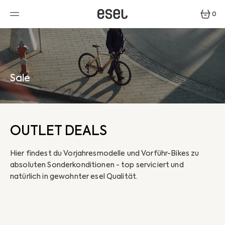
ZUM
INHALT
0
SPRINGEN
0
ARTIKEL
Sale
OUTLET DEALS
Hier findest du Vorjahresmodelle und Vorführ-Bikes zu
absoluten Sonderkonditionen - top serviciert und
natürlich in gewohnter esel Qualität.
E-
Cross