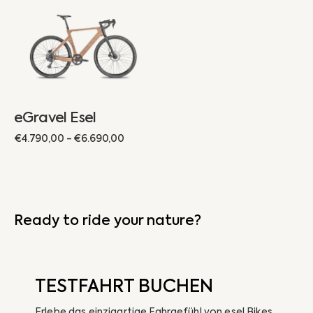
eGravel
Esel
eGravel Esel
Regulärer
€4.790,00 - €6.690,00
Preis
Ready to ride your nature?
TESTFAHRT BUCHEN
Erlebe das einzigartige Fahrgefühl von esel Bikes