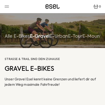
ZUM
INHALT
0
SPRINGEN
0
ARTIKEL
Alle E-Bikes
E-Gravel
E-Urban
E-Tour
E-Mounta
STRASSE & TRAIL SIND DEIN ZUHAUSE
GRAVEL E-BIKES
Unser Gravel Esel kennt keine Grenzen und liefert dir auf
jedem Weg maximale Fahrfreude!